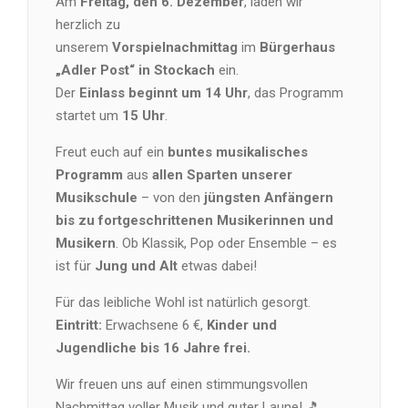
Am
Freitag, den 6. Dezember
, laden wir
herzlich zu
unserem
Vorspielnachmittag
im
Bürgerhaus
„Adler Post“ in Stockach
ein.
Der
Einlass beginnt um 14 Uhr
, das Programm
startet um
15 Uhr
.
Freut euch auf ein
buntes musikalisches
Programm
aus
allen Sparten unserer
Musikschule
– von den
jüngsten Anfängern
bis zu fortgeschrittenen Musikerinnen und
Musikern
. Ob Klassik, Pop oder Ensemble – es
ist für
Jung und Alt
etwas dabei!
Für das leibliche Wohl ist natürlich gesorgt.
Eintritt:
Erwachsene 6 €,
Kinder und
Jugendliche bis 16 Jahre frei.
Wir freuen uns auf einen stimmungsvollen
Nachmittag voller Musik und guter Laune! 🎵